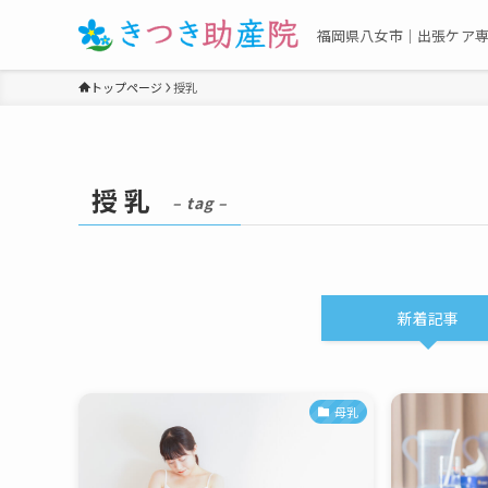
福岡県八女市｜出張ケア
トップページ
授乳
授乳
– tag –
新着記事
母乳