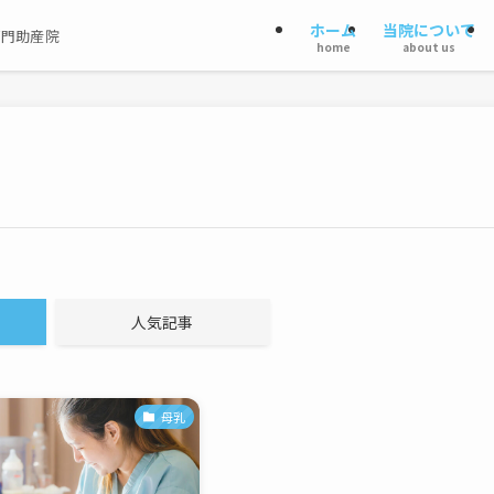
ホーム
当院について
専門助産院
home
about us
人気記事
母乳